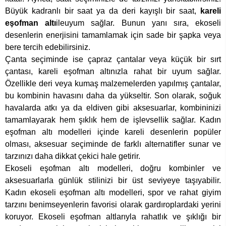
Büyük kadranlı bir saat ya da deri kayışlı bir saat,
kareli
eşofman altı
ile
uyum sağlar. Bunun yanı sıra, ekoseli
desenlerin enerjisini tamamlamak için sade bir şapka veya
bere tercih edebilirsiniz.
Çanta seçiminde ise çapraz çantalar veya küçük bir sırt
çantası, kareli eşofman altınızla rahat bir uyum sağlar.
Özellikle deri veya kumaş malzemelerden yapılmış çantalar,
bu kombinin havasını daha da yükseltir. Son olarak, soğuk
havalarda atkı ya da eldiven gibi aksesuarlar, kombininizi
tamamlayarak hem şıklık hem de işlevsellik sağlar. Kadın
eşofman altı modelleri içinde kareli desenlerin popüler
olması, aksesuar seçiminde de farklı alternatifler sunar ve
tarzınızı daha dikkat çekici hale getirir.
Ekoseli eşofman altı modelleri, doğru kombinler ve
aksesuarlarla günlük stilinizi bir üst seviyeye taşıyabilir.
Kadın ekoseli eşofman altı modelleri, spor ve rahat giyim
tarzını benimseyenlerin favorisi olarak gardıroplardaki yerini
koruyor. Ekoseli eşofman altlarıyla rahatlık ve şıklığı bir