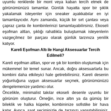
uyumlu renklerde bir mont veya kaban tercih etmek de
görünümünüzü tamamlar. Günlük hayatta spor bir şıklık
yakalamak isteyenler için sneaker ayakkabılar en iyi
tamamlayıcıdır. Aynı zamanda, küçük bir sırt çantası veya
çapraz çanta ile kombinlerinizi tamamlayabilirsiniz. Ekoseli
eşofman altları, şıklığı rahatlıkla buluşturmak isteyenlerin
vazgeçilmez bir parçası olarak günlük tarzınıza yenilik
katıyor.
Kareli Eşofman Altı ile Hangi Aksesuarlar Tercih
Edilmeli?
Kareli eşofman altları, spor ve şık bir kombin oluşturmak için
mükemmel bir temel sunar. Ancak, doğru aksesuarlarla bu
kombini daha etkileyici hale getirebilirsiniz. Kareli desenin
yoğunluğuna uygun aksesuarlar seçmek, görünümünüzü
dengelemenize yardımcı olur.
Öncelikle, minimalist takılar ekoseli desenle uyumlu bir
görünüm oluşturur. Örneğin, ince altın ya da gümüş bir
bileklik ve halka küpeler, kombininize sofistike bir hava
katar. Ayrıca, saat seçiminizle de tarzınızı yansıtabilirsiniz.