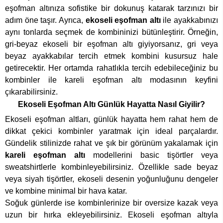
eşofman altınıza sofistike bir dokunuş katarak tarzınızı bir
adım öne taşır. Ayrıca,
ekoseli eşofman altı
ile ayakkabınızı
aynı tonlarda seçmek de kombininizi bütünleştirir. Örneğin,
gri-beyaz ekoseli bir eşofman altı giyiyorsanız, gri veya
beyaz ayakkabılar tercih etmek kombini kusursuz hale
getirecektir. Her ortamda rahatlıkla tercih edebileceğiniz bu
kombinler ile kareli eşofman altı modasının keyfini
çıkarabilirsiniz.
Ekoseli Eşofman Altı Günlük Hayatta Nasıl Giyilir?
Ekoseli eşofman altları, günlük hayatta hem rahat hem de
dikkat çekici kombinler yaratmak için ideal parçalardır.
Gündelik stilinizde rahat ve şık bir görünüm yakalamak için
kareli eşofman altı
modellerini basic tişörtler veya
sweatshirtlerle kombinleyebilirsiniz. Özellikle sade beyaz
veya siyah tişörtler, ekoseli desenin yoğunluğunu dengeler
ve kombine minimal bir hava katar.
Soğuk günlerde ise kombinlerinize bir oversize kazak veya
uzun bir hırka ekleyebilirsiniz. Ekoseli eşofman altıyla