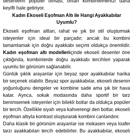
desenlerin popüler olması, onları kombinlemenizi daha
keyifli hale getiriyor.
Kadın Ekoseli Eşofman Altı ile Hangi Ayakkabılar
Uyumlu?
Ekoseli eşofman altları, rahat ve şık bir stil oluşturmak
isteyenler için ideal bir parçadır; ancak bu kombini
tamamlamak için doğru ayakkabı seçimi oldukça önemlidir.
Kadın eşofman altı modelleri
içinde ekoseli desenler öne
çıktığında, kombinlerde doğru ayakkabı tercihleri yaparak
uyumlu bir görünüm sağlanabilir.
Günlük şıklık arayanlar için beyaz spor ayakkabılar harika
bir seçenek olabilir. Beyaz spor ayakkabılar, ekoseli desenin
yoğunluğunu dengeler ve kombine sade ama şık bir hava
katar. Ayrıca, sokak modasında daha sportif bir tarz
benimsemek isteyenler için bilekli botlar da oldukça popüler
bir tercih. Özellikle siyah veya kahverengi deri botlar, ekoseli
eşofman altıyla kontrast oluşturarak kombini canlandırır.
Daha klasik bir görünüm arayanlar ise mokasen veya loafer
tarzı ayakkabıları tercih edebilirler. Bu ayakkabılar, ekoseli