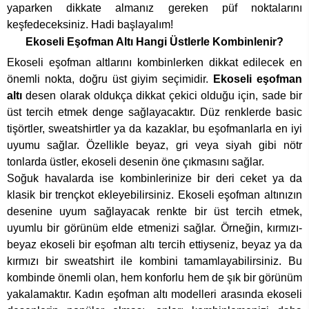
yaparken dikkate almanız gereken püf noktalarını
keşfedeceksiniz. Hadi başlayalım!
Ekoseli Eşofman Altı Hangi Üstlerle Kombinlenir?
Ekoseli eşofman altlarını kombinlerken dikkat edilecek en
önemli nokta, doğru üst giyim seçimidir.
Ekoseli eşofman
altı
desen olarak oldukça dikkat çekici olduğu için, sade bir
üst tercih etmek denge sağlayacaktır. Düz renklerde basic
tişörtler, sweatshirtler ya da kazaklar, bu eşofmanlarla en iyi
uyumu sağlar. Özellikle beyaz, gri veya siyah gibi nötr
tonlarda üstler, ekoseli desenin öne çıkmasını sağlar.
Soğuk havalarda ise kombinlerinize bir deri ceket ya da
klasik bir trençkot ekleyebilirsiniz. Ekoseli eşofman altınızın
desenine uyum sağlayacak renkte bir üst tercih etmek,
uyumlu bir görünüm elde etmenizi sağlar. Örneğin, kırmızı-
beyaz ekoseli bir eşofman altı tercih ettiyseniz, beyaz ya da
kırmızı bir sweatshirt ile kombini tamamlayabilirsiniz. Bu
kombinde önemli olan, hem konforlu hem de şık bir görünüm
yakalamaktır. Kadın eşofman altı modelleri arasında ekoseli