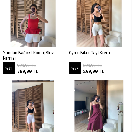
Yandan Bağcıklı Korsaj Bluz
Gyms Biker Tayt Krem
Kırmızı
999,99 TL
699,99 TL
%21
%57
789,99 TL
299,99 TL