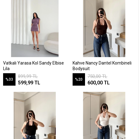
Vatkalı Yarasa Kol Sandy Elbise
Kahve Nancy Dantel Kombineli
Lila
Bodysuit
899,99 TL
750,00 TL
%33
%20
599,99 TL
600,00 TL