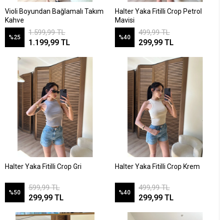
Violi Boyundan Bağlamalı Takım
Halter Yaka Fitilli Crop Petrol
Kahve
Mavisi
1.599,99 TL
499,99 TL
%25
%40
1.199,99 TL
299,99 TL
Halter Yaka Fitilli Crop Gri
Halter Yaka Fitilli Crop Krem
599,99 TL
499,99 TL
%50
%40
299,99 TL
299,99 TL