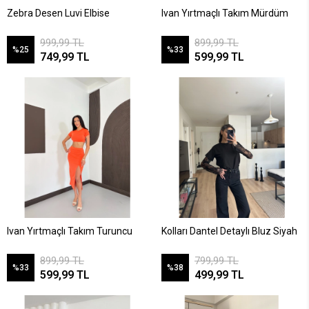
Zebra Desen Luvi Elbise
Ivan Yırtmaçlı Takım Mürdüm
999,99 TL
899,99 TL
%25
%33
749,99 TL
599,99 TL
Ivan Yırtmaçlı Takım Turuncu
Kolları Dantel Detaylı Bluz Siyah
899,99 TL
799,99 TL
%33
%38
599,99 TL
499,99 TL