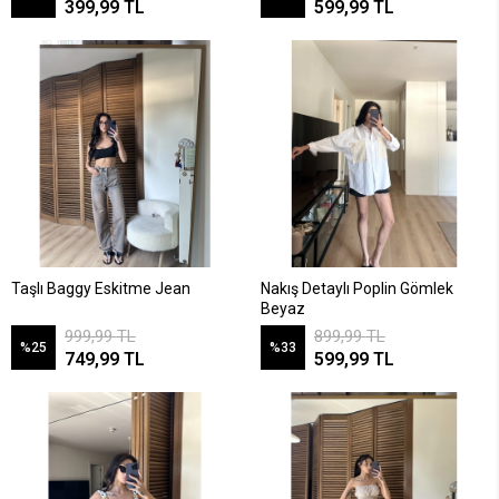
399,99 TL
599,99 TL
Taşlı Baggy Eskitme Jean
Nakış Detaylı Poplin Gömlek
Beyaz
999,99 TL
899,99 TL
%25
%33
749,99 TL
599,99 TL