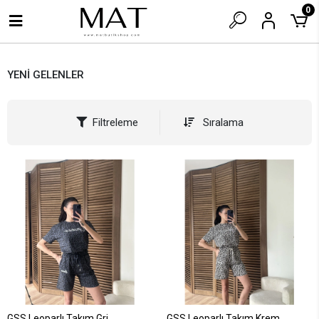
0
YENİ GELENLER
Filtreleme
Sıralama
GSS Leoparlı Takım Gri
GSS Leoparlı Takım Krem