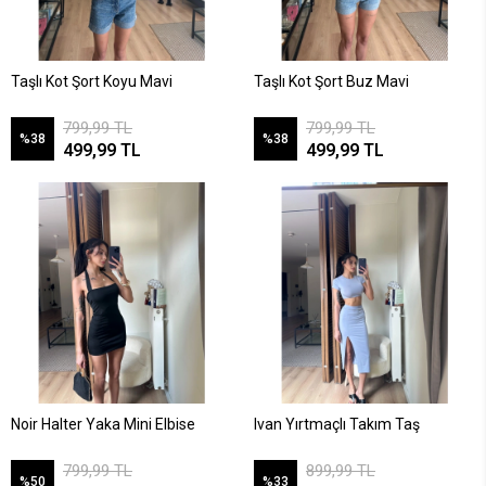
Taşlı Kot Şort Koyu Mavi
Taşlı Kot Şort Buz Mavi
799,99 TL
799,99 TL
%38
%38
499,99 TL
499,99 TL
Noir Halter Yaka Mini Elbise
Ivan Yırtmaçlı Takım Taş
799,99 TL
899,99 TL
%50
%33