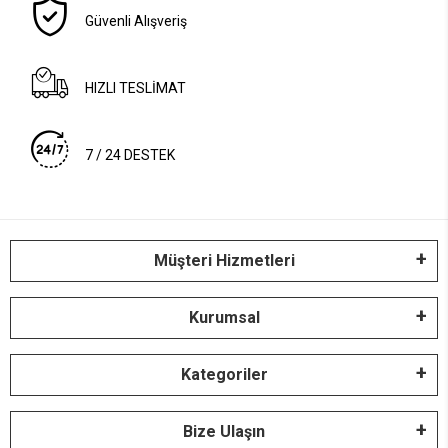
türlü üst giyimle rahatça uyum sağlar.
Güvenli Alışveriş
Spor ve Rahat: Bomber Ceket ve
Sweatshirt Kombinleri
HIZLI TESLİMAT
Bomber ceket
ve sweatshirtler, günlük şıklık ve
konforun mükemmel bir kombinasyonunu sunar. Rahat
7 / 24 DESTEK
bir kot veya eşofman altıyla giyebilir veya bir elbise
veya etekle kontrast yaratabilirsiniz. Monokrom
sweatshirtler, renkli desenli
bomber ceket
eşleştiğinde
spor ve şık bir görünüm elde edebilirsiniz. Ayakkabı
seçimi, bu kombinlerin tarzınızı tamamlamasına
Müşteri Hizmetleri
yardımcı olabilir.
Elbiseler ve tişörtler, kadınların gardıroplarının temel
Kurumsal
parçalarıdır. Elbiseleri bomber ceketler veya hırkalarla
kombinleyerek sonbaharın serin havasına karşı koruma
Kategoriler
sağlayabilirsiniz.
Tişörtler
, skinny jeanler veya dökümlü
eteklerle mükemmel bir uyum sağlar ve rahat bir şıklık
Bize Ulaşın
sunar. Aksesuarlar ve ayakkabılar, elbise ve tişört