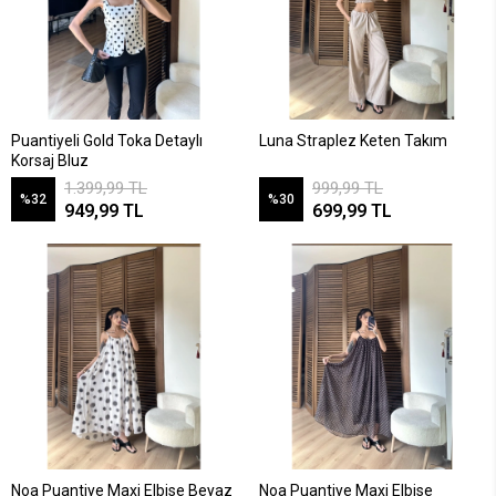
Puantiyeli Gold Toka Detaylı
Luna Straplez Keten Takım
Korsaj Bluz
1.399,99 TL
999,99 TL
%32
%30
949,99 TL
699,99 TL
Noa Puantiye Maxi Elbise Beyaz
Noa Puantiye Maxi Elbise