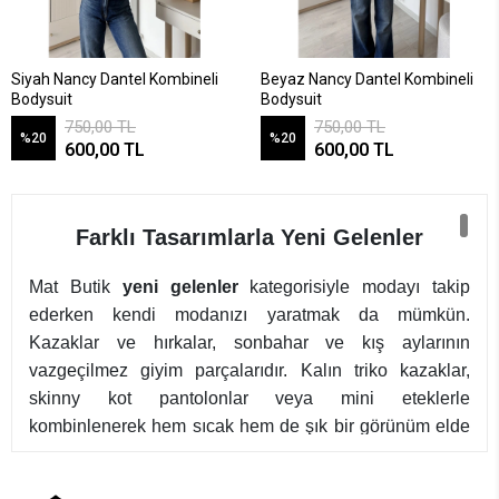
Siyah Nancy Dantel Kombineli
Beyaz Nancy Dantel Kombineli
Bodysuit
Bodysuit
750,00 TL
750,00 TL
%20
%20
600,00 TL
600,00 TL
Farklı Tasarımlarla Yeni Gelenler
Mat Butik
yeni gelenler
kategorisiyle modayı takip
ederken kendi modanızı yaratmak da mümkün.
Kazaklar ve hırkalar, sonbahar ve kış aylarının
vazgeçilmez giyim parçalarıdır. Kalın triko kazaklar,
skinny kot pantolonlar veya mini eteklerle
kombinlenerek hem sıcak hem de şık bir görünüm elde
edebilirsiniz. Özellikle pastel tonlardaki
kazaklar
,
sonbaharın romantik havasını yansıtırken, hırkalar her