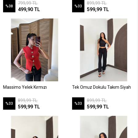
799,99 TL
899,99 TL
%38
%33
499,90 TL
599,99 TL
Massimo Yelek Kırmızı
Tek Omuz Dokulu Takım Siyah
899,99 TL
899,99 TL
%33
%33
599,99 TL
599,99 TL