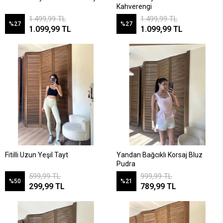
Kahverengi
1.499,99 TL
1.499,99 TL
%27
%27
1.099,99 TL
1.099,99 TL
Fitilli Uzun Yeşil Tayt
Yandan Bağcıklı Korsaj Bluz
Pudra
599,99 TL
999,99 TL
%50
%21
299,99 TL
789,99 TL