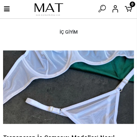
0
İÇ GİYİM